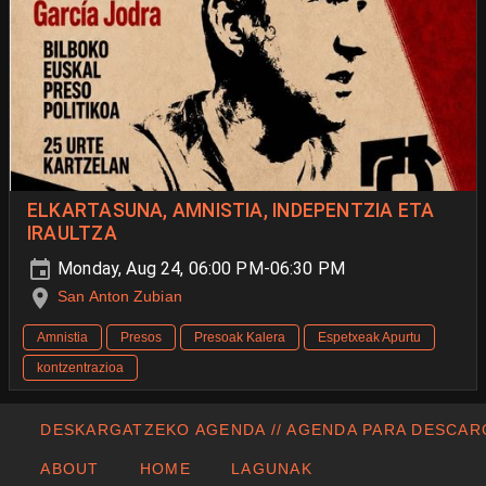
ELKARTASUNA, AMNISTIA, INDEPENTZIA ETA
IRAULTZA
Monday, Aug 24, 06:00 PM-06:30 PM
San Anton Zubian
Amnistia
Presos
Presoak Kalera
Espetxeak Apurtu
kontzentrazioa
DESKARGATZEKO AGENDA // AGENDA PARA DESCA
ABOUT
HOME
LAGUNAK