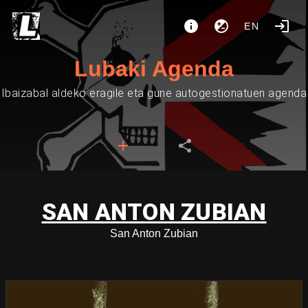
EN
Lubaki Agenda
Ibaizabal aldeko eragile eta gune autogestionatuen agenda
SAN ANTON ZUBIAN
San Anton Zubian