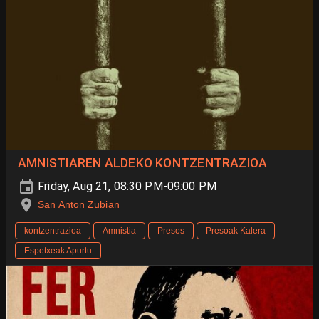
AMNISTIAREN ALDEKO KONTZENTRAZIOA
Friday, Aug 21, 08:30 PM-09:00 PM
San Anton Zubian
kontzentrazioa
Amnistia
Presos
Presoak Kalera
Espetxeak Apurtu